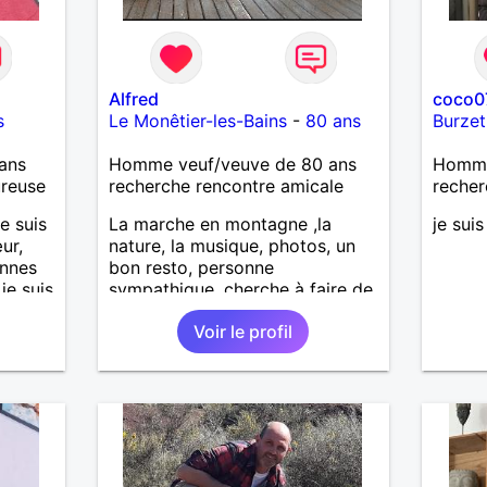
Alfred
coco0
s
Le Monêtier-les-Bains
-
80 ans
Burzet
ans
Homme veuf/veuve de 80 ans
Homme 
ureuse
recherche rencontre amicale
recher
e suis
La marche en montagne ,la
je suis
ur,
nature, la musique, photos, un
onnes
bon resto, personne
 je suis
sympathique, cherche à faire de
'aime
nouvelles connaissances .
Voir le profil
t
 Je
ureuse