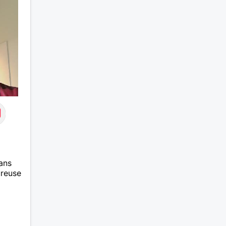
ans
ureuse