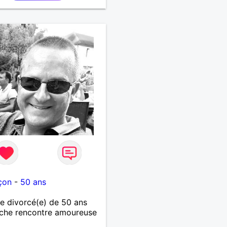
çon
-
50 ans
 divorcé(e) de 50 ans
che rencontre amoureuse