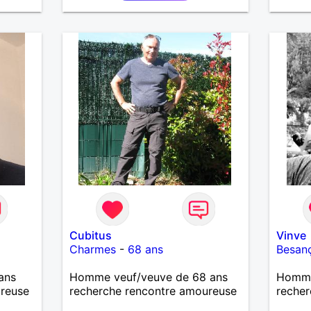
partager de belles choses avec
une personne qui me ressemble
.
Cubitus
Vinve
Charmes
-
68 ans
Besan
ans
Homme veuf/veuve de 68 ans
Homme
ureuse
recherche rencontre amoureuse
recher