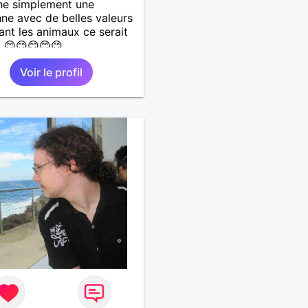
he simplement une
ne avec de belles valeurs
ant les animaux ce serait
t 😊😊😊😊😊
Voir le profil