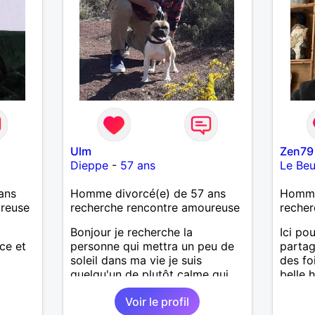
Ulm
Zen79
Dieppe
-
57 ans
Le Be
ans
Homme divorcé(e) de 57 ans
Homme 
ureuse
recherche rencontre amoureuse
recher
Bonjour je recherche la
Ici po
ce et
personne qui mettra un peu de
partag
soleil dans ma vie je suis
des fo
quelqu'un de plutôt calme qui
belle 
aime les choses simples sans
Voir le profil
prise de tête, simplement