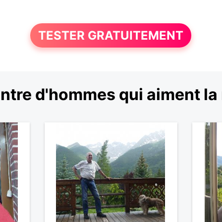
TESTER GRATUITEMENT
ntre d'hommes qui aiment la