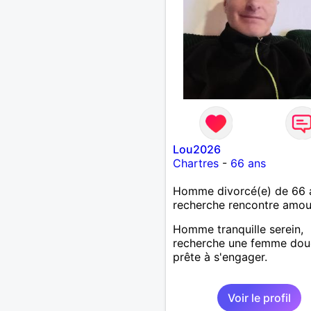
Lou2026
Chartres
-
66 ans
Homme divorcé(e) de 66 
recherche rencontre amo
Homme tranquille serein,
recherche une femme dou
prête à s'engager.
Voir le profil