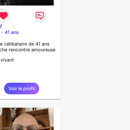
7
-
41 ans
célibataire de 41 ans
che rencontre amoureuse
 vivant
Voir le profil