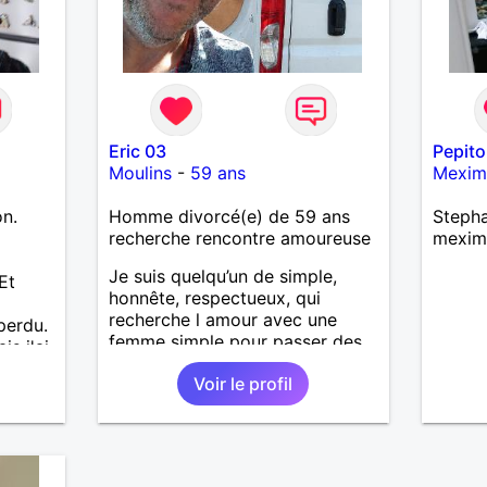
Eric 03
Pepit
Moulins
-
59 ans
Mexim
on.
Homme divorcé(e) de 59 ans
Stepha
a
recherche rencontre amoureuse
mexim
Je suis quelqu’un de simple,
Et
honnête, respectueux, qui
recherche l amour avec une
perdu.
femme simple pour passer des
is j'ai
moments agréables :discuter,
e pas
Voir le profil
voyager, visiter d’autres pays
J'aime
sans prise de tête.
. Les
lus