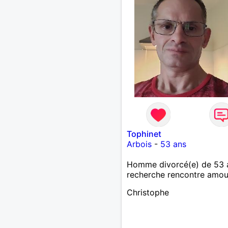
Tophinet
Arbois
-
53 ans
Homme divorcé(e) de 53 
recherche rencontre amo
Christophe