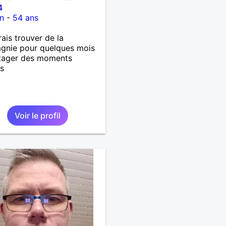
4
n
-
54 ans
rais trouver de la
gnie pour quelques mois
rtager des moments
s
Voir le profil