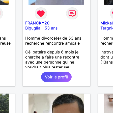
FRANCKY20
Micka
Biguglia
-
53 ans
Tergni
ans
Homme divorcé(e) de 53 ans
Homme 
ureuse
recherche rencontre amicale
recher
Célibataire depuis 6 mois je
Introv
cherche a faire une recontre
dont 
avec une personne qui ne
(13ans
voudrait plus rester seul ,
comme moi .
Voir le profil