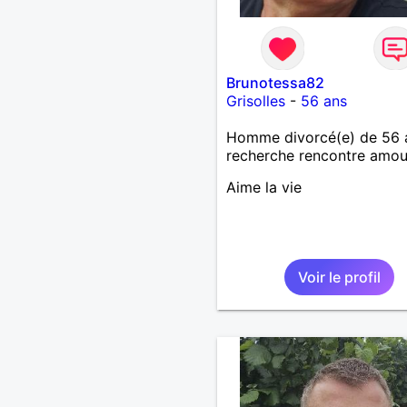
Brunotessa82
Grisolles
-
56 ans
Homme divorcé(e) de 56 
recherche rencontre amo
Aime la vie
Voir le profil