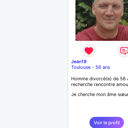
Jean19
Toulouse
-
56 ans
Homme divorcé(e) de 56 
recherche rencontre amo
Je cherche mon âme sœu
Voir le profil