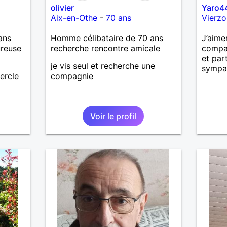
olivier
Yaro4
Aix-en-Othe
-
70 ans
Vierzo
ans
Homme célibataire de 70 ans
J’aime
ureuse
recherche rencontre amicale
compa
et pa
je vis seul et recherche une
sympa
ercle
compagnie
Voir le profil