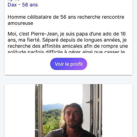
Dax
-
56 ans
Homme célibataire de 56 ans recherche rencontre
amoureuse
Moi, c’est Pierre-Jean, je suis papa d’une ado de 16
ans, ma fierté. Séparé depuis de longues années, je
recherche des affinités amicales afin de rompre une
solitude parfois difficile à gérer ainsi que casser le
vague à l’âme. L’amitié reste extrêmement
Voir le profil
importante à mes yeux mais peut se décliner en des
sentiments plus puissants. « Le temps fera son
œuvre » disait Arthur Schopenhauer, philosophe
allemand que j’adore. J’aime discuter sans pour
autant être trop locace. Je suis bourré de qualités
avec très peu de défauts. Je suis altruiste,
bienveillant, empathique, attentionné, honnête,
respectueux, doux de caractère et compréhensif : je
laisse « glisser » beaucoup de choses. Mais ne vous
m’éprenez pas Mesdames, si une personne que
j’aime me trahit une fois, il n’y aura pas de seconde
chance et je l’effacerai à « vitam eternam ».