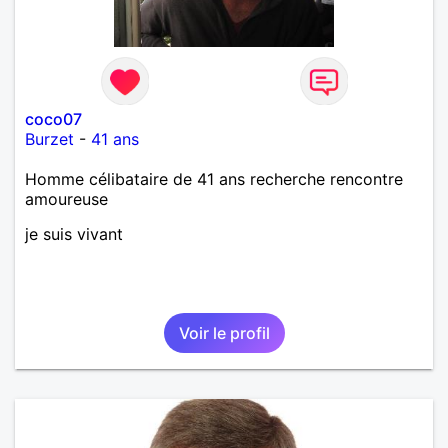
Néanmoins, je suis un tout petit peu maniaque ainsi
qu’impatient. J’essaye de faire des efforts. Rien de
bien dramatique ! Du moins je le pense……Je suis un
homme facile à vivre. À vous si vous le souhaitez,
d’apprendre à me connaître davantage. J’en serai
ravi….A très bientôt je l’espère.
coco07
Burzet
-
41 ans
Homme célibataire de 41 ans recherche rencontre
amoureuse
je suis vivant
Voir le profil