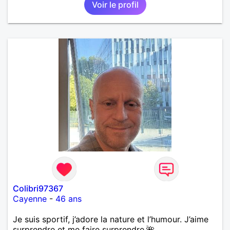
Voir le profil
randonnée pour se défouler, se relaxer, se détendre
et finalement prendre du bon temps. C'est difficile
de tout dire en quelques lignes. En revanche, vous
pouvez me contacter pour avoir plus
d'informations. A bientôt
Colibri97367
Cayenne
-
46 ans
Je suis sportif, j’adore la nature et l’humour. J’aime
surprendre et me faire surprendre.🌺