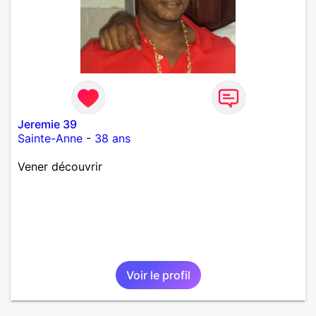
Jeremie 39
Sainte-Anne
-
38 ans
Vener découvrir
Voir le profil