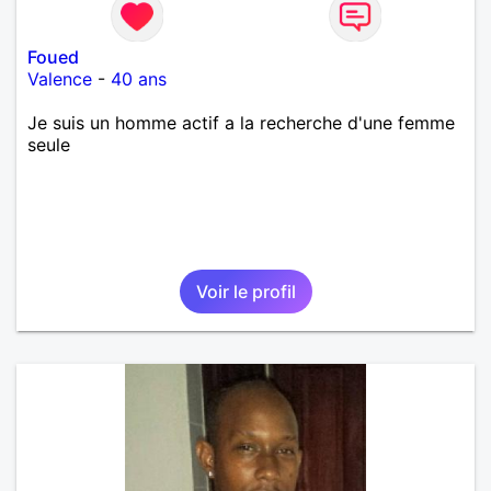
Foued
Valence
-
40 ans
Je suis un homme actif a la recherche d'une femme
seule
Voir le profil