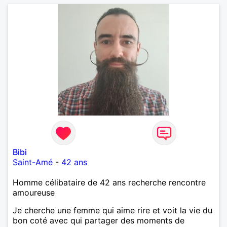
Bibi
Saint-Amé
-
42 ans
Homme célibataire de 42 ans recherche rencontre
amoureuse
Je cherche une femme qui aime rire et voit la vie du
bon coté avec qui partager des moments de