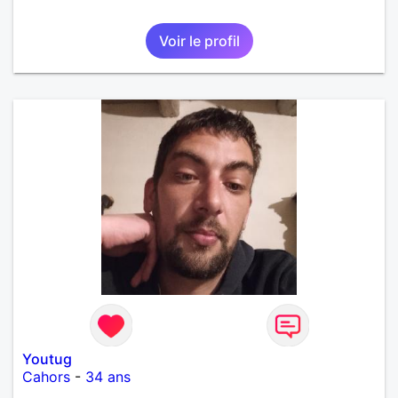
Voir le profil
Youtug
Cahors
-
34 ans