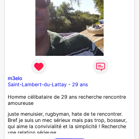
m3elo
Saint-Lambert-du-Lattay
-
29 ans
Homme célibataire de 29 ans recherche rencontre
amoureuse
juste menuisier, rugbyman, hate de te rencontrer.
Bref je suis un mec sérieux mais pas trop, bosseur,
qui aime la convivialité et la simplicité ! Recherche
une relation sérieuse.