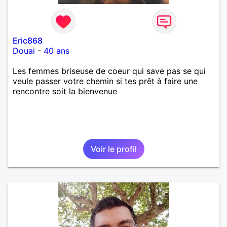
Eric868
Douai
-
40 ans
Les femmes briseuse de coeur qui save pas se qui
veule passer votre chemin si tes prêt à faire une
rencontre soit la bienvenue
Voir le profil