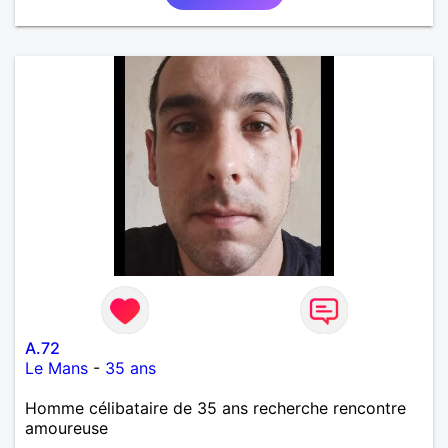
A.72
Le Mans
-
35 ans
Homme célibataire de 35 ans recherche rencontre
amoureuse