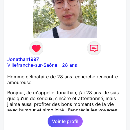
Jonathan1997
Villefranche-sur-Saône
-
28 ans
Homme célibataire de 28 ans recherche rencontre
amoureuse
Bonjour, Je m'appelle Jonathan, j'ai 28 ans. Je suis
quelqu'un de sérieux, sincère et attentionné, mais
j'aime aussi profiter des bons moments de la vie
avec humour et simplicité. J'apprécie les voyages,
les découvertes, les jeux vidéo et les moments de
Voir le profil
détente. Je suis à la recherche d'une personne
authentique avec qui partager de belles