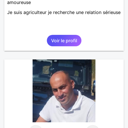
amoureuse
Je suis agriculteur je recherche une relation sérieuse
Voir le profil