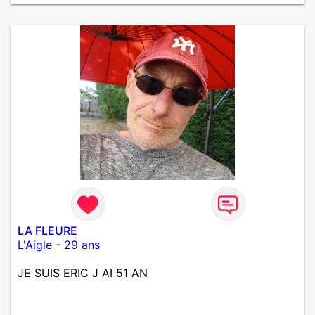
expériences, construire une relation sérieuse basée
sur la confiance, le respect et la complicité. Si tu
apprécies les conversations sincères, les fous rires
et les personnes qui savent ce qu'elles veulent,
n'hésite pas à venir discuter. Au plaisir de faire
connaissance !
LA FLEURE
L'Aigle
-
29 ans
JE SUIS ERIC J AI 51 AN