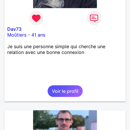
Dav73
Moûtiers
-
41 ans
Je suis une personne simple qui cherche une
relation avec une bonne connexion
Voir le profil