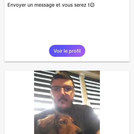
Envoyer un message et vous serez t😉
Voir le profil