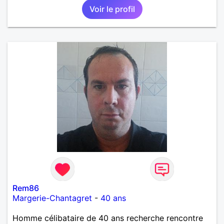
Voir le profil
Rem86
Margerie-Chantagret
-
40 ans
Homme célibataire de 40 ans recherche rencontre