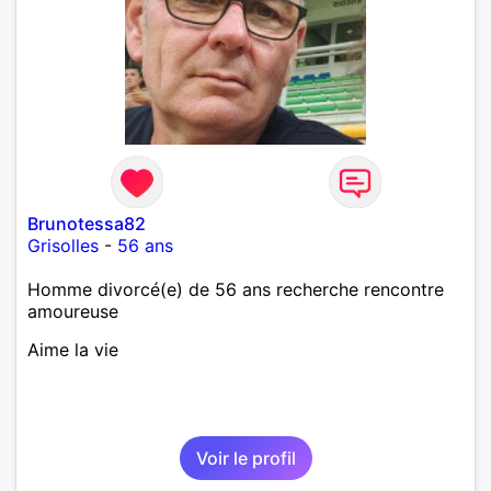
laisse « glisser » beaucoup de choses. Mais ne vous
m’éprenez pas Mesdames, si une personne que
j’aime me trahit une fois, il n’y aura pas de seconde
chance et je l’effacerai à « vitam eternam ».
Néanmoins, je suis un tout petit peu maniaque ainsi
qu’impatient. J’essaye de faire des efforts. Rien de
bien dramatique ! Du moins je le pense……Je suis un
homme facile à vivre. À vous si vous le souhaitez,
d’apprendre à me connaître davantage. J’en serai
ravi….A très bientôt je l’espère.
Brunotessa82
Grisolles
-
56 ans
Homme divorcé(e) de 56 ans recherche rencontre
amoureuse
Aime la vie
Voir le profil