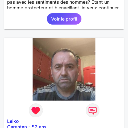
pas avec les sentiments des hommes? Etant un
homme protecteur et bienveillant, je veux continuer
d'y croire et pouvoir enfin former la petite famille
Voir le profil
que je désir temps. Faux profil, profiteuse et autres
joyeuseté passer votre chemin, vous ne
m'intéressez pas du tout!
Leiko
Carentan
-
52 ans