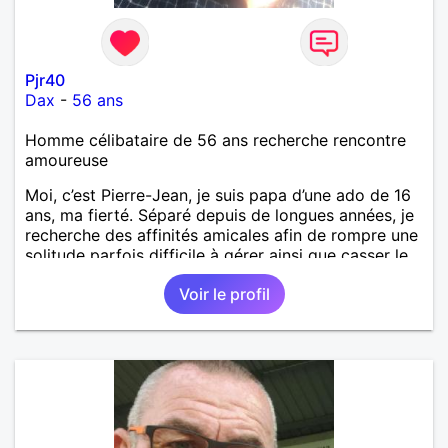
Pjr40
Dax
-
56 ans
Homme célibataire de 56 ans recherche rencontre
amoureuse
Moi, c’est Pierre-Jean, je suis papa d’une ado de 16
ans, ma fierté. Séparé depuis de longues années, je
recherche des affinités amicales afin de rompre une
solitude parfois difficile à gérer ainsi que casser le
vague à l’âme. L’amitié reste extrêmement
Voir le profil
importante à mes yeux mais peut se décliner en des
sentiments plus puissants. « Le temps fera son
œuvre » disait Arthur Schopenhauer, philosophe
allemand que j’adore. J’aime discuter sans pour
autant être trop locace. Je suis bourré de qualités
avec très peu de défauts. Je suis altruiste,
bienveillant, empathique, attentionné, honnête,
respectueux, doux de caractère et compréhensif : je