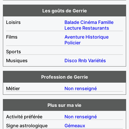
Les goûts de Gerrie
Loisirs
Balade
Cinéma
Famille
Lecture
Restaurants
Films
Aventure
Historique
Policier
Sports
Musiques
Disco
Rnb
Variétés
Profession de Gerrie
Métier
Non renseigné
Plus sur ma vie
Activité préférée
Non renseigné
Signe astrologique
Gémeaux