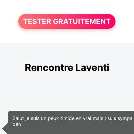
TESTER GRATUITEMENT
Rencontre Laventi
Salut je suis un peux timide en vrai mais j suis sympa e
déo