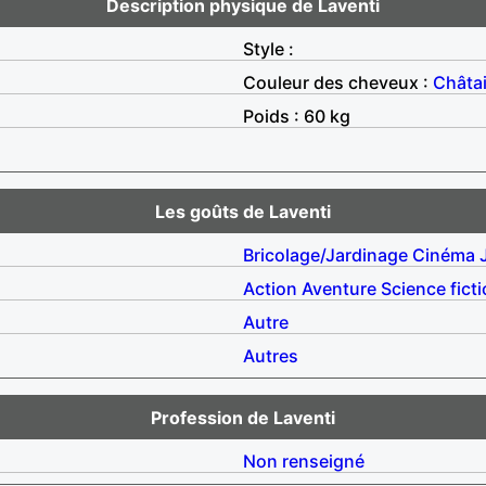
Description physique de Laventi
Style :
Couleur des cheveux :
Châta
Poids : 60 kg
Les goûts de Laventi
Bricolage/Jardinage
Cinéma
Action
Aventure
Science fict
Autre
Autres
Profession de Laventi
Non renseigné