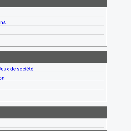
ins
Jeux de société
ion