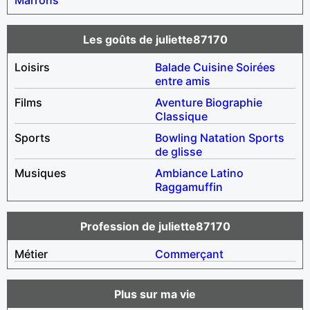
Les goûts de juliette87170
Loisirs
Balade
Cuisine
Soirées
entre amis
Films
Aventure
Biographie
Classique
Sports
Bowling
Natation
Sports
de glisse
Musiques
Ambiance
Latino
Raggamuffin
Profession de juliette87170
Métier
Commerçant
Plus sur ma vie