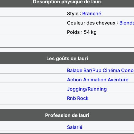
Description physique de lauri
Style :
Branché
Couleur des cheveux :
Blond
Poids : 54 kg
Les goûts de lauri
Balade
Bar/Pub
Cinéma
Conc
Action
Animation
Aventure
Jogging/Running
Rnb
Rock
Profession de lauri
Salarié