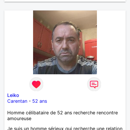
Leiko
Carentan
-
52 ans
Homme célibataire de 52 ans recherche rencontre
amoureuse
Je suis un homme sérieux qui recherche une relation