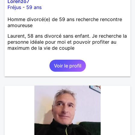
Lorenzo7
Fréjus
-
59 ans
Homme divorcé(e) de 59 ans recherche rencontre
amoureuse
Laurent, 58 ans divorcé sans enfant. Je recherche la
personne idéale pour moi et pouvoir profiter au
maximum de la vie de couple
Voir le profil