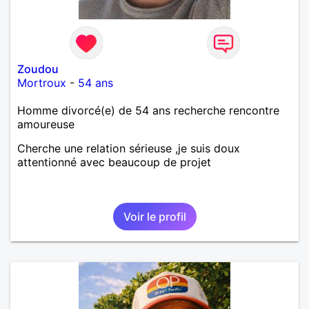
Zoudou
Mortroux
-
54 ans
Homme divorcé(e) de 54 ans recherche rencontre
amoureuse
Cherche une relation sérieuse ,je suis doux
attentionné avec beaucoup de projet
Voir le profil