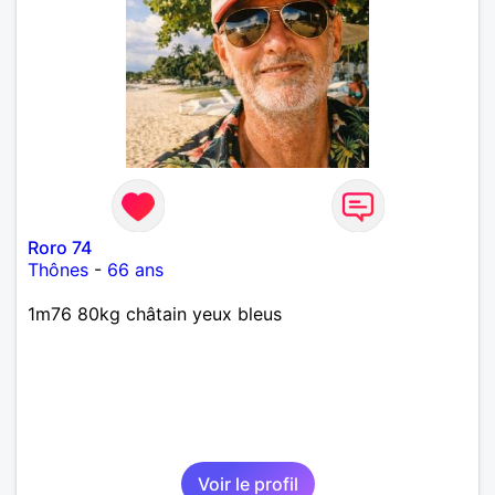
Roro 74
Thônes
-
66 ans
1m76 80kg châtain yeux bleus
Voir le profil