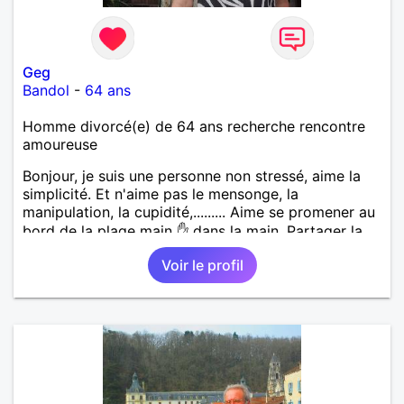
Geg
Bandol
-
64 ans
Homme divorcé(e) de 64 ans recherche rencontre
amoureuse
Bonjour, je suis une personne non stressé, aime la
simplicité. Et n'aime pas le mensonge, la
manipulation, la cupidité,......... Aime se promener au
bord de la plage main ✋ dans la main. Partager la
vie. Les restos, les sorties, visiter les vieux villages
Voir le profil
avec leurs anecdotes. Sans oublier la famille. Si une
femme ce reconnaît qu'elle communique avec moi.