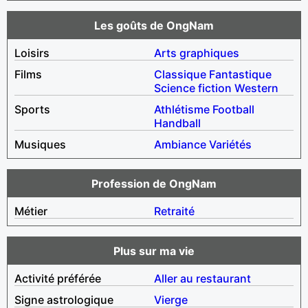
Les goûts de OngNam
Loisirs
Arts graphiques
Films
Classique
Fantastique
Science fiction
Western
Sports
Athlétisme
Football
Handball
Musiques
Ambiance
Variétés
Profession de OngNam
Métier
Retraité
Plus sur ma vie
Activité préférée
Aller au restaurant
Signe astrologique
Vierge