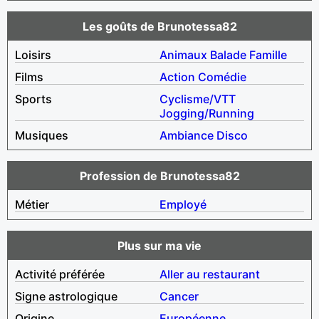
Les goûts de Brunotessa82
Loisirs
Animaux
Balade
Famille
Films
Action
Comédie
Sports
Cyclisme/VTT
Jogging/Running
Musiques
Ambiance
Disco
Profession de Brunotessa82
Métier
Employé
Plus sur ma vie
Activité préférée
Aller au restaurant
Signe astrologique
Cancer
Origine
Européenne